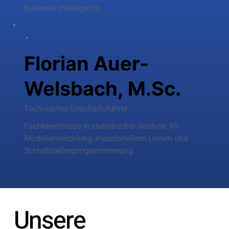
Business Intelligence.
Florian Auer-
Welsbach, M.Sc.
Technischer Geschäftsführer
Fachkenntnisse in statistischer Analyse, KI-
Modellentwicklung, maschinellem Lernen und
Schnittstellenprogrammierung
Unsere