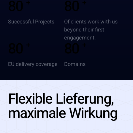
80 ⁺
80 ⁺
Successful Projects
Of clients work with us
beyond their first
engagement.
80 ⁺
80 ⁺
EU delivery coverage
Domains
Flexible Lieferung,
maximale Wirkung