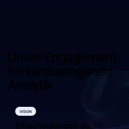
Unser Engagement
für herausragende
Analytik
VISION
Entscheidungen durch