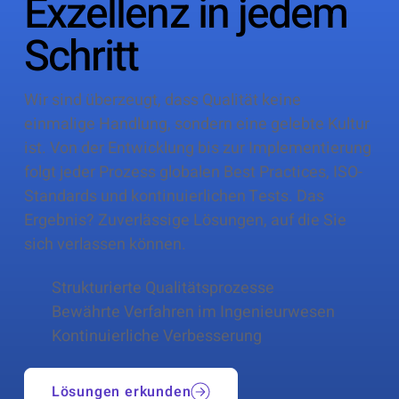
Exzellenz in jedem
Schritt
Wir sind überzeugt, dass Qualität keine
einmalige Handlung, sondern eine gelebte Kultur
ist. Von der Entwicklung bis zur Implementierung
folgt jeder Prozess globalen Best Practices, ISO-
Standards und kontinuierlichen Tests. Das
Ergebnis? Zuverlässige Lösungen, auf die Sie
sich verlassen können.
Strukturierte Qualitätsprozesse
Bewährte Verfahren im Ingenieurwesen
Kontinuierliche Verbesserung
Lösungen erkunden