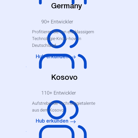
Germany
90+
Entwickler
Profitieren Sie von erstklassigem
Technologie-Know-how in
Deutschland
Hub erkunden
Kosovo
110+
Entwickler
Aufstrebende Technologietalente
aus dem Kosovo
Hub erkunden