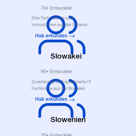
70+
Entwickler
Elite-Tech-Talente und
Innovationen aus der Schweiz
Hub erkunden
Slowakei
90+
Entwickler
Zuverlässige und qualifizierte IT-
Fachkräfte aus der Slowakei
Hub erkunden
Slowenien
70+
Entwickler